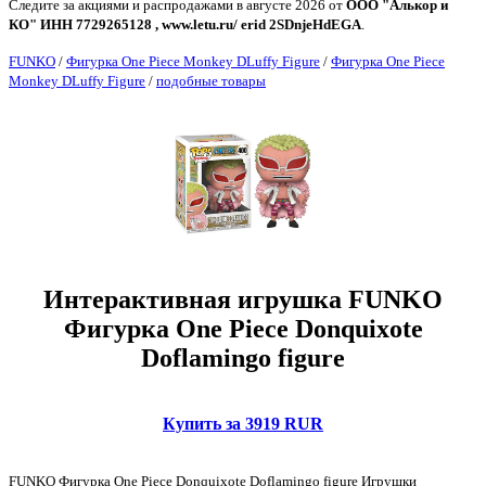
Следите за акциями и распродажами в августе 2026 от
ООО "Алькор и
КО" ИНН 7729265128 , www.letu.ru/ erid 2SDnjeHdEGA
.
FUNKO
/
Фигурка One Piece Monkey DLuffy Figure
/
Фигурка One Piece
Monkey DLuffy Figure
/
подобные товары
Интерактивная игрушка FUNKO
Фигурка One Piece Donquixote
Doflamingo figure
Купить за 3919 RUR
FUNKO Фигурка One Piece Donquixote Doflamingo figure Игрушки