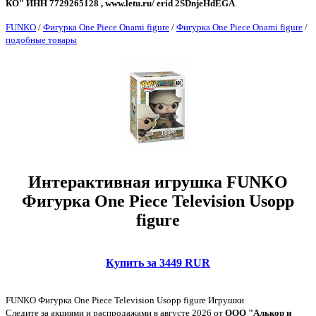
КО" ИНН 7729265128 , www.letu.ru/ erid 2SDnjeHdEGA
.
FUNKO
/
Фигурка One Piece Onami figure
/
Фигурка One Piece Onami figure
/
подобные товары
Интерактивная игрушка FUNKO
Фигурка One Piece Television Usopp
figure
Купить за 3449 RUR
FUNKO Фигурка One Piece Television Usopp figure Игрушки
Следите за акциями и распродажами в августе 2026 от
ООО "Алькор и