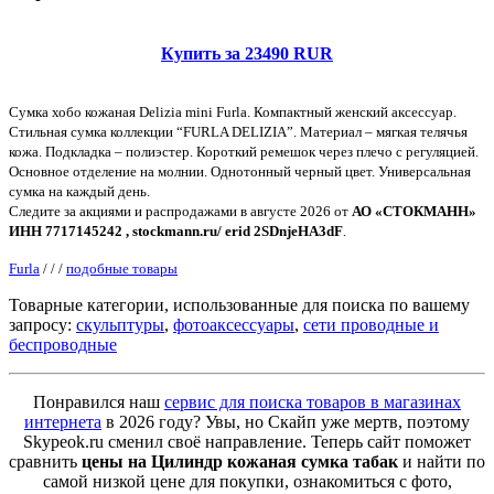
Купить за 23490 RUR
Сумка хобо кожаная Delizia mini Furla. Компактный женский аксессуар.
Стильная сумка коллекции “FURLA DELIZIA”. Материал – мягкая телячья
кожа. Подкладка – полиэстер. Короткий ремешок через плечо с регуляцией.
Основное отделение на молнии. Однотонный черный цвет. Универсальная
сумка на каждый день.
Следите за акциями и распродажами в августе 2026 от
АО «СТОКМАНН»
ИНН 7717145242 , stockmann.ru/ erid 2SDnjeHA3dF
.
Furla
/
/
/
подобные товары
Товарные категории, использованные для поиска по вашему
запросу:
скульптуры
,
фотоаксессуары
,
сети проводные и
беспроводные
Понравился наш
сервис для поиска товаров в магазинах
интернета
в 2026 году? Увы, но Скайп уже мертв, поэтому
Skypeok.ru сменил своё направление. Теперь сайт поможет
сравнить
цены на Цилиндр кожаная сумка табак
и найти по
самой низкой цене для покупки, ознакомиться с фото,