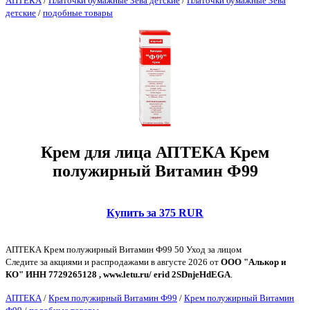
АПТЕКА
/
Платочки бумажные Зева детские
/
Платочки бумажные Зева
детские
/
подобные товары
Крем для лица АПТЕКА Крем
полужирный Витамин Ф99
Купить за 375 RUR
АПТЕКА Крем полужирный Витамин Ф99 50 Уход за лицом
Следите за акциями и распродажами в августе 2026 от
ООО "Алькор и
КО" ИНН 7729265128 , www.letu.ru/ erid 2SDnjeHdEGA
.
АПТЕКА
/
Крем полужирный Витамин Ф99
/
Крем полужирный Витамин