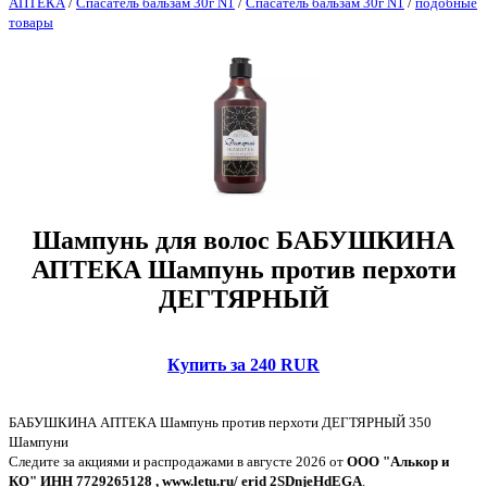
АПТЕКА
/
Спасатель бальзам 30г N1
/
Спасатель бальзам 30г N1
/
подобные
товары
Шампунь для волос БАБУШКИНА
АПТЕКА Шампунь против перхоти
ДЕГТЯРНЫЙ
Купить за 240 RUR
БАБУШКИНА АПТЕКА Шампунь против перхоти ДЕГТЯРНЫЙ 350
Шампуни
Следите за акциями и распродажами в августе 2026 от
ООО "Алькор и
КО" ИНН 7729265128 , www.letu.ru/ erid 2SDnjeHdEGA
.