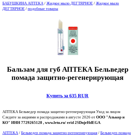
БАБУШКИНА АПТЕКА
/
Жидкое мыло ДЕГТЯРНОЕ
/
Жидкое мыло
ДЕГТЯРНОЕ
/
подобные товары
Бальзам для губ АПТЕКА Бельведер
помада защитно-регенерирующая
Купить за 635 RUR
АПТЕКА Бельведер помада защитно-регенерирующая Уход за лицом
Следите за акциями и распродажами в августе 2026 от
ООО "Алькор и
КО" ИНН 7729265128 , www.letu.ru/ erid 2SDnjeHdEGA
.
АПТЕКА
/
Бельведер помада защитно-регенерирующая
/
Бельведер помада