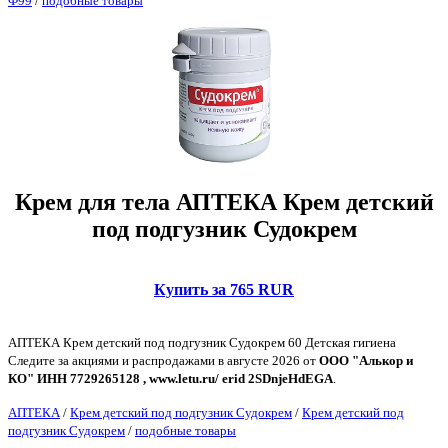
Ф99
/
подобные товары
Крем для тела АПТЕКА Крем детский
под подгузник Судокрем
Купить за 765 RUR
АПТЕКА Крем детский под подгузник Судокрем 60 Детская гигиена
Следите за акциями и распродажами в августе 2026 от
ООО "Алькор и
КО" ИНН 7729265128 , www.letu.ru/ erid 2SDnjeHdEGA
.
АПТЕКА
/
Крем детский под подгузник Судокрем
/
Крем детский под
подгузник Судокрем
/
подобные товары