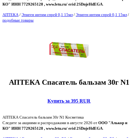
КО" ИНН 7729265128 , www.letu.ru/ erid 2SDnjeHdEGA
.
АПТЕКА
/
Эпиген интим спрей 0,1 15мл
/
Эпиген интим спрей 0,1 15мл
/
подобные товары
АПТЕКА Спасатель бальзам 30г N1
Купить за 395 RUR
АПТЕКА Спасатель бальзам 30г N1 Косметика
Следите за акциями и распродажами в августе 2026 от
ООО "Алькор и
КО" ИНН 7729265128 , www.letu.ru/ erid 2SDnjeHdEGA
.