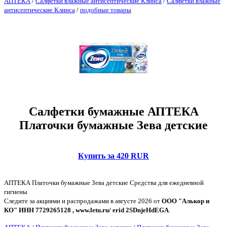
АПТЕКА
/
Салфетки влажные антисептические Клинса
/
Салфетки влажные
антисептические Клинса
/
подобные товары
Салфетки бумажные АПТЕКА
Платочки бумажные Зева детские
Купить за 420 RUR
АПТЕКА Платочки бумажные Зева детские Средства для ежедневной
гигиены
Следите за акциями и распродажами в августе 2026 от
ООО "Алькор и
КО" ИНН 7729265128 , www.letu.ru/ erid 2SDnjeHdEGA
.