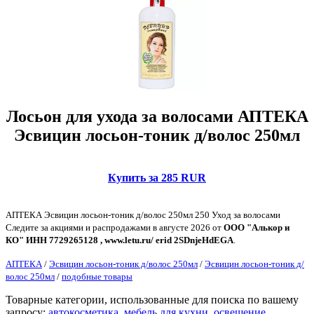
Лосьон для ухода за волосами АПТЕКА
Эсвицин лосьон-тоник д/волос 250мл
Купить за 285 RUR
АПТЕКА Эсвицин лосьон-тоник д/волос 250мл 250 Уход за волосами
Следите за акциями и распродажами в августе 2026 от
ООО "Алькор и
КО" ИНН 7729265128 , www.letu.ru/ erid 2SDnjeHdEGA
.
АПТЕКА
/
Эсвицин лосьон-тоник д/волос 250мл
/
Эсвицин лосьон-тоник д/
волос 250мл
/
подобные товары
Товарные категории, использованные для поиска по вашему
запросу:
автокосметика
,
мебель для кухни
,
освещение