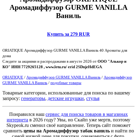
Аромадиффузор GURME VANILLA
Ваниль
Купить за 279 RUR
ORIATIQUE Аромадиффузор GURME VANILLA Ваниль 40 Ароматы для
дома
Следите за акциями и распродажами в августе 2026 от
ООО "Алькор и
КО" ИНН 7729265128 , www.letu.ru/ erid 2SDnjeHdEGA
.
ORIATIQUE
/
Аромадиффузор GURME VANILLA Ваниль
/
Аромадиффузор
GURME VANILLA Ваниль
/
подобные товары
Товарные категории, использованные для поиска по вашему
запросу:
генераторы
,
детские игрушки
,
стулья
Понравился наш
сервис для поиска товаров в магазинах
интернета
в 2026 году? Увы, но Скайп уже мертв, поэтому
Skypeok.ru сменил своё направление. Теперь сайт поможет
сравнить
цены на Аромадиффузор табак ваниль
и найти по
самой низкой цене для покупки, ознакомиться с фото,