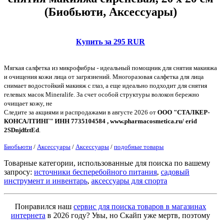
(Биобьюти, Аксессуары)
Купить за 295 RUR
Мягкая салфетка из микрофибры - идеальный помощник для снятия макияжа
и очищения кожи лица от загрязнений. Многоразовая салфетка для лица
снимает водостойкий макияж с глаз, а еще идеально подходит для снятия
гелевых масок Mineralife. За счет особой структуры волокон бережно
очищает кожу, не
Следите за акциями и распродажами в августе 2026 от
ООО "СТАЛКЕР-
КОНСАЛТИНГ" ИНН 7735104584 , www.pharmacosmetica.ru/ erid
2SDnjdfztEd
.
Биобьюти
/
Аксессуары
/
Аксессуары
/
подобные товары
Товарные категории, использованные для поиска по вашему
запросу:
источники бесперебойного питания
,
садовый
инструмент и инвентарь
,
аксессуары для спорта
Понравился наш
сервис для поиска товаров в магазинах
интернета
в 2026 году? Увы, но Скайп уже мертв, поэтому