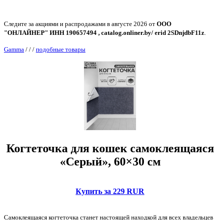
Следите за акциями и распродажами в августе 2026 от
ООО
"ОНЛАЙНЕР" ИНН 190657494 , catalog.onliner.by/ erid 2SDnjdbF11z
.
Gamma
/
/
/
подобные товары
Когтеточка для кошек самоклеящаяся
«Серый», 60×30 см
Купить за 229 RUR
Самоклеящаяся когтеточка станет настоящей находкой для всех владельцев