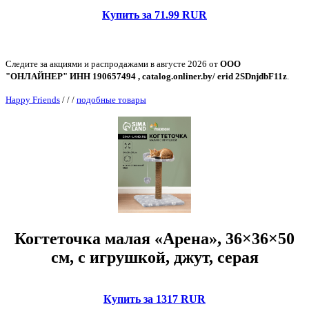
Купить за 71.99 RUR
Следите за акциями и распродажами в августе 2026 от
ООО
"ОНЛАЙНЕР" ИНН 190657494 , catalog.onliner.by/ erid 2SDnjdbF11z
.
Happy Friends
/
/
/
подобные товары
Когтеточка малая «Арена», 36×36×50
см, с игрушкой, джут, серая
Купить за 1317 RUR