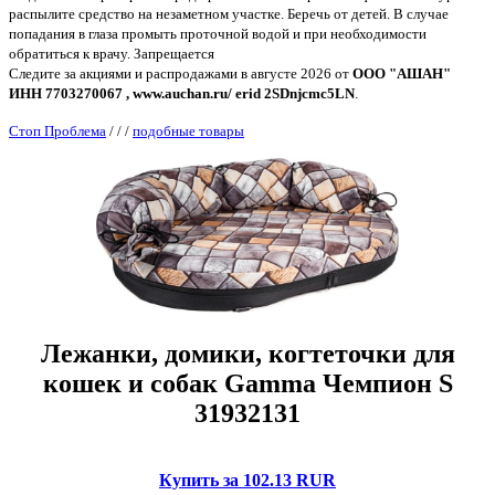
распылите средство на незаметном участке. Беречь от детей. В случае
попадания в глаза промыть проточной водой и при необходимости
обратиться к врачу. Запрещается
Следите за акциями и распродажами в августе 2026 от
ООО "АШАН"
ИНН 7703270067 , www.auchan.ru/ erid 2SDnjcmc5LN
.
Стоп Проблема
/
/
/
подобные товары
Лежанки, домики, когтеточки для
кошек и собак Gamma Чемпион S
31932131
Купить за 102.13 RUR