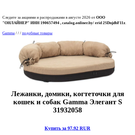
Следите за акциями и распродажами в августе 2026 от
ООО
"ОНЛАЙНЕР" ИНН 190657494 , catalog.onliner.by/ erid 2SDnjdbF11z
.
Gamma
/
/
/
подобные товары
Лежанки, домики, когтеточки для
кошек и собак Gamma Элегант S
31932058
Купить за 97.92 RUR