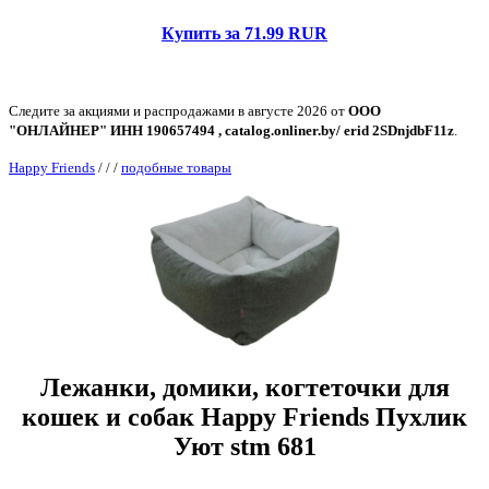
Купить за 71.99 RUR
Следите за акциями и распродажами в августе 2026 от
ООО
"ОНЛАЙНЕР" ИНН 190657494 , catalog.onliner.by/ erid 2SDnjdbF11z
.
Happy Friends
/
/
/
подобные товары
Лежанки, домики, когтеточки для
кошек и собак Happy Friends Пухлик
Уют stm 681