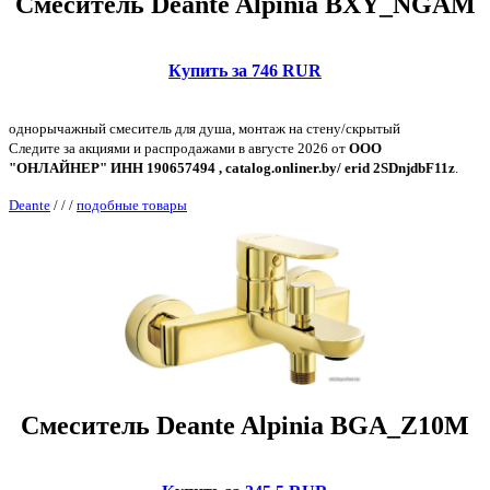
Смеситель Deante Alpinia BXY_NGAM
Купить за 746 RUR
однорычажный смеситель для душа, монтаж на стену/скрытый
Следите за акциями и распродажами в августе 2026 от
ООО
"ОНЛАЙНЕР" ИНН 190657494 , catalog.onliner.by/ erid 2SDnjdbF11z
.
Deante
/
/
/
подобные товары
Смеситель Deante Alpinia BGA_Z10M