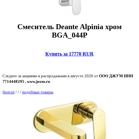
Смеситель Deante Alpinia хром
BGA_044P
Купить за 17770 RUR
Следите за акциями и распродажами в августе 2026 от
ООО ДЖУМ ИНН
7714448295 , www.joom.ru
.
Storr.pl
/
/
/
подобные товары