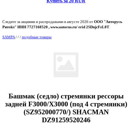
Купить за 20 RUR
Следите за акциями и распродажами в августе 2026 от
ООО "Авторусь
Ритейл" ИНН 7727168520 , www.autorus.ru/ erid 2SDnjcFzL8T
.
SAMPA
/
/
/
подобные товары
Башмак (седло) стремянки рессоры
задней F3000/X3000 (под 4 стремянки)
(SZ952000770/) SHACMAN
DZ91259520246