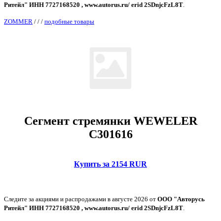
Ритейл" ИНН 7727168520 , www.autorus.ru/ erid 2SDnjcFzL8T
.
ZOMMER
/
/
/
подобные товары
Сегмент стремянки WEWELER
C301616
Купить за 2154 RUR
Следите за акциями и распродажами в августе 2026 от
ООО "Авторусь
Ритейл" ИНН 7727168520 , www.autorus.ru/ erid 2SDnjcFzL8T
.