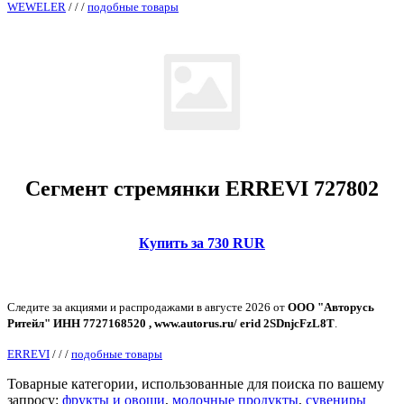
WEWELER
/
/
/
подобные товары
Сегмент стремянки ERREVI 727802
Купить за 730 RUR
Следите за акциями и распродажами в августе 2026 от
ООО "Авторусь
Ритейл" ИНН 7727168520 , www.autorus.ru/ erid 2SDnjcFzL8T
.
ERREVI
/
/
/
подобные товары
Товарные категории, использованные для поиска по вашему
запросу:
фрукты и овощи
,
молочные продукты
,
сувениры