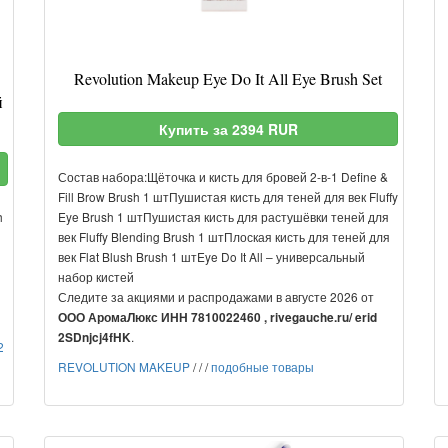
Revolution Makeup Eye Do It All Eye Brush Set
й
Купить за 2394 RUR
Состав набора:Щёточка и кисть для бровей 2-в-1 Define &
Fill Brow Brush 1 штПушистая кисть для теней для век Fluffy
h
Eye Brush 1 штПушистая кисть для растушёвки теней для
век Fluffy Blending Brush 1 штПлоская кисть для теней для
век Flat Blush Brush 1 штEye Do It All – универсальный
набор кистей
Следите за акциями и распродажами в августе 2026 от
ООО АромаЛюкс ИНН 7810022460 , rivegauche.ru/ erid
.
2SDnjcj4fHK
2
REVOLUTION MAKEUP
/
/
/
подобные товары