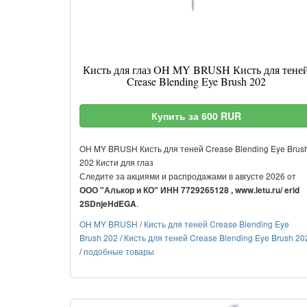
Кисть для глаз OH MY BRUSH Кисть для тене
Crease Blending Eye Brush 202
Купить за 600 RUR
OH MY BRUSH Кисть для теней Crease Blending Eye Brus
202 Кисти для глаз
Следите за акциями и распродажами в августе 2026 от
ООО "Алькор и КО" ИНН 7729265128 , www.letu.ru/ erid
.
2SDnjeHdEGA
OH MY BRUSH
/
Кисть для теней Crease Blending Eye
Brush 202
/
Кисть для теней Crease Blending Eye Brush 20
/
подобные товары