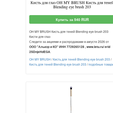
Кисть для глаз OH MY BRUSH Кисть для тене
Blending eye brush 203
Купить за 540 RUR
OH MY BRUSH Кисть для теней Blending eye brush 203
Кисти для глаз
Следите за акциями и распродажами в августе 2026 от
ООО "Алькор и КО" ИНН 7729265128 , www.letu.ru/ erid
.
2SDnjeHdEGA
OH MY BRUSH
/
Кисть для теней Blending eye brush 203
/
Кисть для теней Blending eye brush 203
/
подобные товар