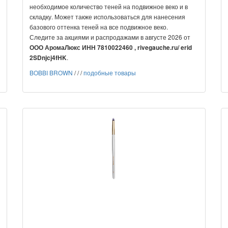
необходимое количество теней на подвижное веко и в
складку. Может также использоваться для нанесения
базового оттенка теней на все подвижное веко.
Следите за акциями и распродажами в августе 2026 от
ООО АромаЛюкс ИНН 7810022460 , rivegauche.ru/ erid
.
2SDnjcj4fHK
BOBBI BROWN
/
/
/
подобные товары