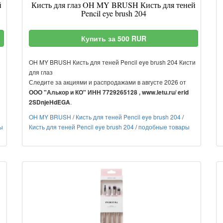
й
Кисть для глаз OH MY BRUSH Кисть для теней
Pencil eye brush 204
Купить за 500 RUR
OH MY BRUSH Кисть для теней Pencil eye brush 204 Кисти
для глаз
Следите за акциями и распродажами в августе 2026 от
ООО "Алькор и КО" ИНН 7729265128 , www.letu.ru/ erid
.
2SDnjeHdEGA
OH MY BRUSH
/
Кисть для теней Pencil eye brush 204
/
ы
Кисть для теней Pencil eye brush 204
/
подобные товары